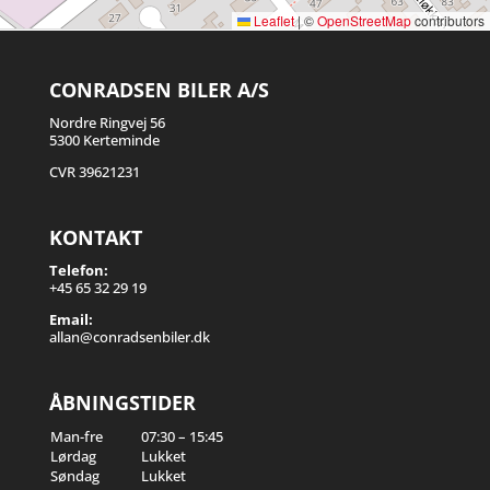
Leaflet
|
©
OpenStreetMap
contributors
CONRADSEN BILER A/S
Nordre Ringvej 56
5300 Kerteminde
CVR 39621231
KONTAKT
Telefon:
+45 65 32 29 19
Email:
allan@conradsenbiler.dk
ÅBNINGSTIDER
Man-fre
07:30 – 15:45
Lørdag
Lukket
Søndag
Lukket