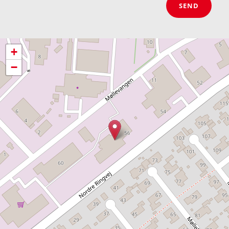
SEND
+
−