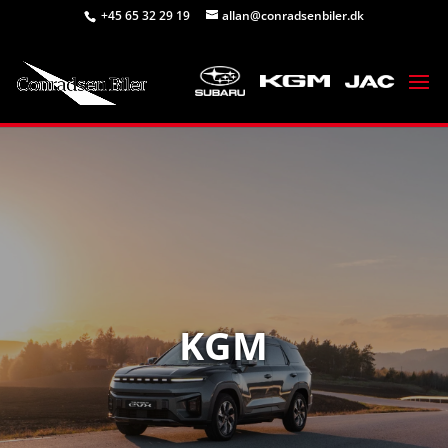
+45 65 32 29 19
allan@conradsenbiler.dk
KGM