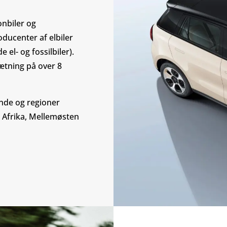
onbiler og
oducenter af elbiler
 el- og fossilbiler).
ætning på over 8
ande og regioner
 Afrika, Mellemøsten