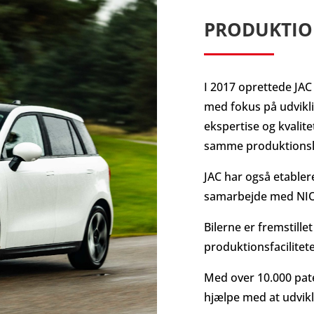
PRODUKTI
I 2017 oprettede JAC
med fokus på udviklin
ekspertise og kvalite
samme produktionsl
JAC har også etablere
samarbejde med NI
Bilerne er fremstille
produktionsfacilitete
Med over 10.000 paten
hjælpe med at udvik