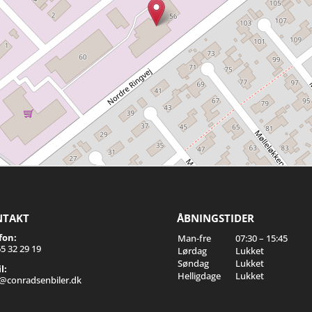
NTAKT
ÅBNINGSTIDER
fon:
Man-fre
07:30 – 15:45
5 32 29 19
Lørdag
Lukket
Søndag
Lukket
l:
Helligdage
Lukket
n@conradsenbiler.dk