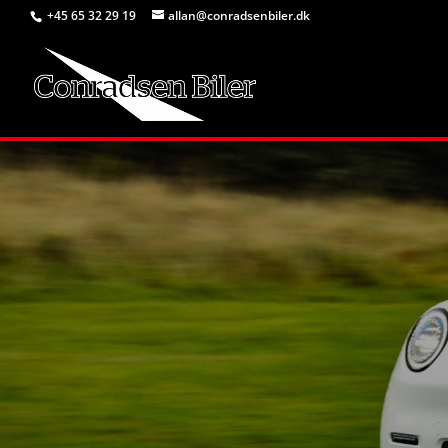
+45 65 32 29 19
allan@conradsenbiler.dk