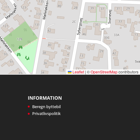
Leaflet
|
©
OpenStreetMap
contributors
INFORMATION
Beregn byttebil
Privatlivspolitik